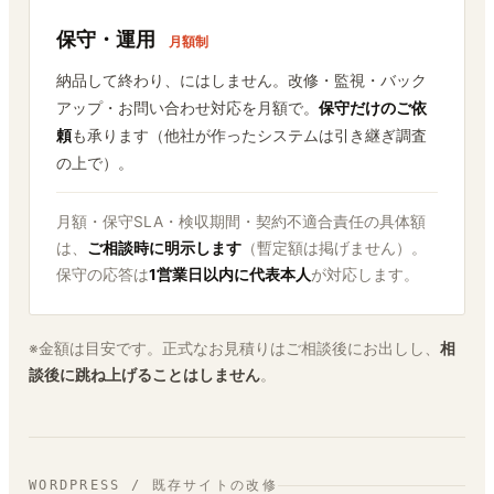
保守・運用
月額制
納品して終わり、にはしません。改修・監視・バック
アップ・お問い合わせ対応を月額で。
保守だけのご依
頼
も承ります（他社が作ったシステムは引き継ぎ調査
の上で）。
月額・保守SLA・検収期間・契約不適合責任の具体額
は、
ご相談時に明示します
（暫定額は掲げません）。
保守の応答は
1営業日以内に代表本人
が対応します。
※金額は目安です。正式なお見積りはご相談後にお出しし、
相
談後に跳ね上げることはしません
。
WORDPRESS / 既存サイトの改修