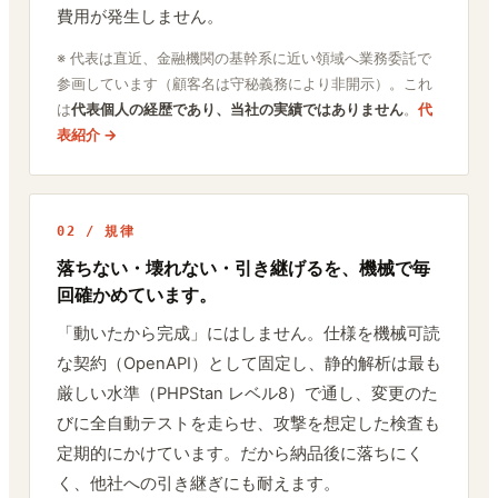
費用が発生しません。
※ 代表は直近、金融機関の基幹系に近い領域へ業務委託で
参画しています（顧客名は守秘義務により非開示）。これ
は
代表個人の経歴であり、当社の実績ではありません
。
代
表紹介 →
02 / 規律
落ちない・壊れない・引き継げるを、機械で毎
回確かめています。
「動いたから完成」にはしません。仕様を機械可読
な契約（OpenAPI）として固定し、静的解析は最も
厳しい水準（PHPStan レベル8）で通し、変更のた
びに全自動テストを走らせ、攻撃を想定した検査も
定期的にかけています。だから納品後に落ちにく
く、他社への引き継ぎにも耐えます。