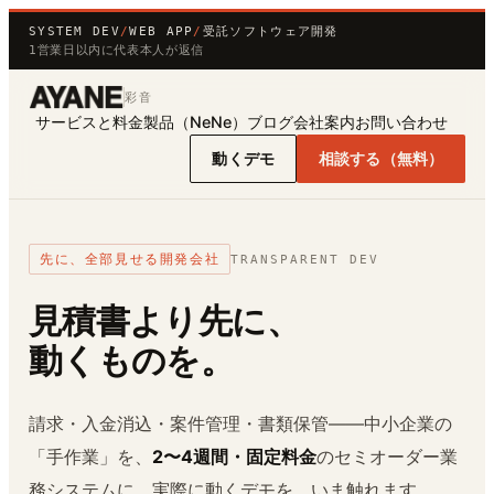
SYSTEM DEV
/
WEB APP
/
受託ソフトウェア開発
1営業日以内に代表本人が返信
彩音
サービスと料金
製品（NeNe）
ブログ
会社案内
お問い合わせ
動くデモ
相談する（無料）
先に、全部見せる開発会社
TRANSPARENT DEV
見積書より先に、
動くものを。
請求・入金消込・案件管理・書類保管——中小企業の
「手作業」を、
2〜4週間・固定料金
のセミオーダー業
務システムに。実際に動くデモを、いま触れます。