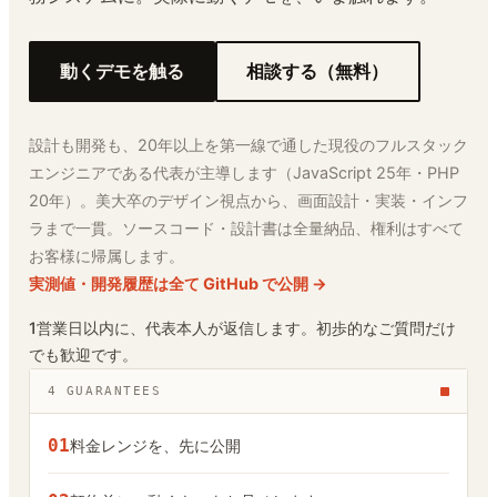
動くデモを触る
相談する（無料）
設計も開発も、20年以上を第一線で通した現役のフルスタック
エンジニアである代表が主導します（JavaScript 25年・PHP
20年）。美大卒のデザイン視点から、画面設計・実装・インフ
ラまで一貫。ソースコード・設計書は全量納品、権利はすべて
お客様に帰属します。
実測値・開発履歴は全て GitHub で公開 →
1営業日以内に、代表本人が返信します。初歩的なご質問だけ
でも歓迎です。
4 GUARANTEES
01
料金レンジを、先に公開