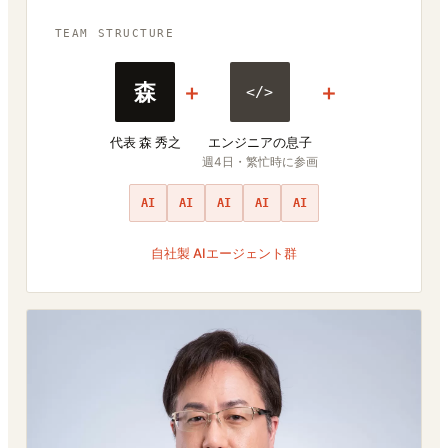
TEAM STRUCTURE
森
＋
＋
</>
代表 森 秀之
エンジニアの息子
週4日・繁忙時に参画
AI
AI
AI
AI
AI
自社製 AIエージェント群