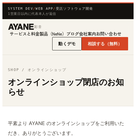
SYSTEM DEV
/
WEB APP
/
受託ソフトウェア開発
1営業日以内に代表本人が返信
彩音
サービスと料金
製品（NeNe）
ブログ
会社案内
お問い合わせ
動くデモ
相談する（無料）
SHOP / オンラインショップ
オンラインショップ閉店のお知
らせ
平素より AYANE のオンラインショップをご利用いた
だき、ありがとうございます。