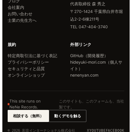
ブログ
代表取締役 森 秀之
会社案内
〒270-1424 千葉県白井市堀
お問い合わせ
込2-2-6棟211号
士業の先生方へ
TEL 047-404-3740
規約
外部リンク
特定商取引法に基づく表記
GitHub（開発履歴）
プライバシーポリシー
hideyuki-mori.com（個人サ
セキュリティと品質
イト）
オンラインショップ
nenenyan.com
This site runs on
このサイトも、このフォームも、当社
NeNe Records.
製です。
相談する（無料）
動くデモを触る
© 2026 彩音インターナショナル株式会社
X
YOUTUBE
FACEBOOK