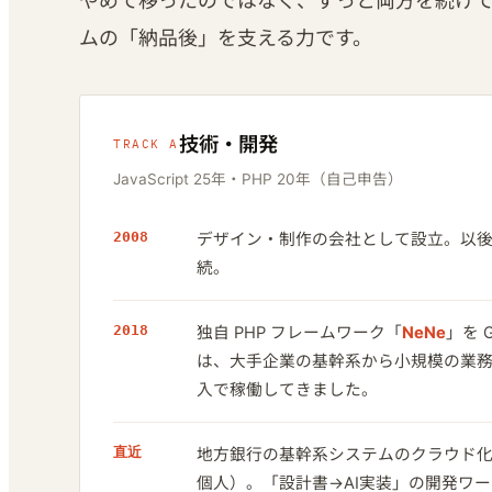
やめて移ったのではなく、ずっと両方を続け
ムの「納品後」を支える力です。
技術・開発
TRACK A
JavaScript 25年・PHP 20年（自己申告）
2008
デザイン・制作の会社として設立。以後
続。
2018
独自 PHP フレームワーク「
NeNe
」を 
は、大手企業の基幹系から小規模の業
入で稼働してきました。
直近
地方銀行の基幹系システムのクラウド化
個人）。「設計書→AI実装」の開発ワ