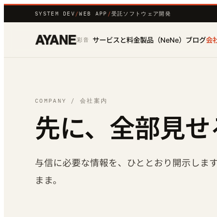
SYSTEM DEV
/
WEB APP
/
受託ソフトウェア開発
サービスと料金
製品（NeNe）
ブログ
会
彩音
COMPANY / 会社案内
先に、全部見せ
与信に必要な情報を、ひととおり開示しま
まま。