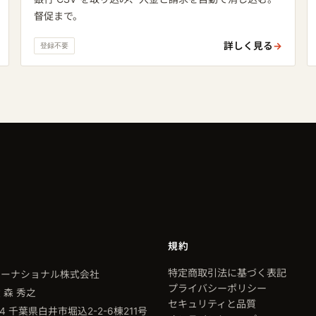
督促まで。
詳しく見る
→
登録不要
規約
特定商取引法に基づく表記
ターナショナル株式会社
プライバシーポリシー
 森 秀之
セキュリティと品質
424 千葉県白井市堀込2-2-6棟211号