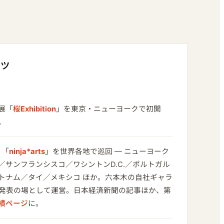
ンツ
展「
桜Exhibition
」を東京・ニューヨークで初開
。
」「
ninja*arts
」を世界各地で巡回 — ニューヨーク
／サンフランシスコ／ワシントンD.C.／ポルトガル
トナム／タイ／メキシコ ほか。六本木の自社ギャラ
発表の場として運営。日本経済新聞の記事ほか、第
績ページ
に。