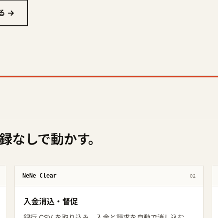
る →
録なしで動かす。
NeNe Clear
02
入金消込・督促
銀行 CSV を取り込み、入金と請求を自動で消し込む。