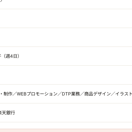
子（週4日）
画・制作／WEBプロモーション／DTP業務／商品デザイン／イラス
楽天銀行