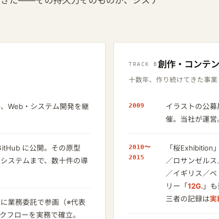
てきた——その持久力そのものが、システ
創作・コンテ
TRACK B
十数年、作り続けてきた事業
2009
、Web・システム開発を継
イラストの公募
催。当社が運営
2010〜
GitHub に公開。その原型
「桜Exhibition
2015
務システムまで、数十件の導
／ロサンゼルス
／イギリス／ベ
リー「
12G.
」も
三者の記録は
実
に業務委託で参画（※代表
ークフローを実務で確立。