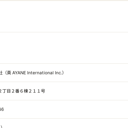
ANE International Inc.）
堀込２丁目２番６棟２１１号
46
ト
）