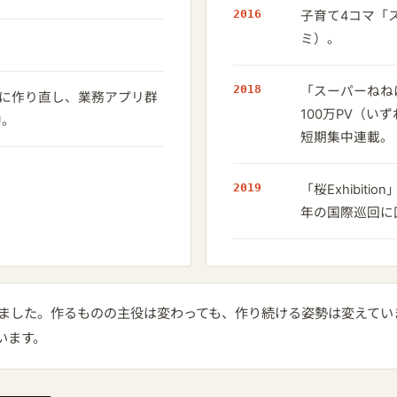
2016
子育て4コマ「
ミ）。
2018
「スーパーねねに
に作り直し、業務アプリ群
100万PV（い
中。
短期集中連載。
2019
「桜Exhibi
年の国際巡回に
ました。作るものの主役は変わっても、作り続ける姿勢は変えていま
います。