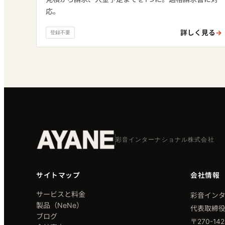
応。
詳しく見る
→
登録不要
彩音インターナショナル株式会社
サイトマップ
会社情報
サービスと料金
彩音イン
製品（NeNe）
代表取締役
ブログ
〒270-1