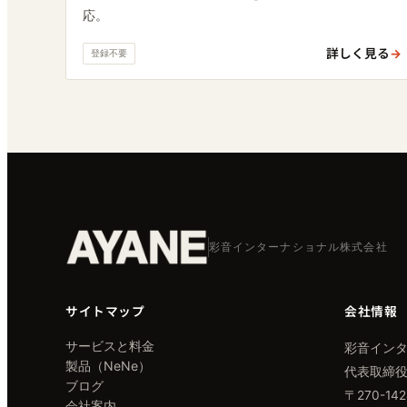
応。
詳しく見る
→
登録不要
彩音インターナショナル株式会社
サイトマップ
会社情報
サービスと料金
彩音イン
製品（NeNe）
代表取締役
ブログ
〒270-1
会社案内