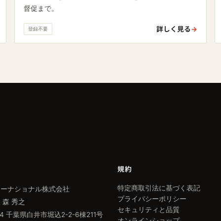
督促まで。
詳しく見る
→
登録不要
規約
特定商取引法に基づく表記
ターナショナル株式会社
プライバシーポリシー
 森 秀之
セキュリティと品質
424 千葉県白井市堀込2-2-6棟211号
オンラインショップ