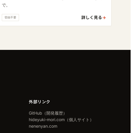
で。
詳しく見る
→
登録不要
外部リンク
GitHub（開発履歴）
hideyuki-mori.com（個人サイト）
nenenyan.com