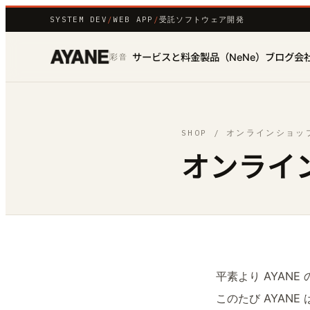
SYSTEM DEV
/
WEB APP
/
受託ソフトウェア開発
サービスと料金
製品（NeNe）
ブログ
会
彩音
SHOP / オンラインショッ
オンライ
平素より AYAN
このたび AYAN