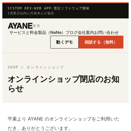
SYSTEM DEV
/
WEB APP
/
受託ソフトウェア開発
1営業日以内に代表本人が返信
彩音
サービスと料金
製品（NeNe）
ブログ
会社案内
お問い合わせ
動くデモ
相談する（無料）
SHOP / オンラインショップ
オンラインショップ閉店のお知
らせ
平素より AYANE のオンラインショップをご利用いた
だき、ありがとうございます。