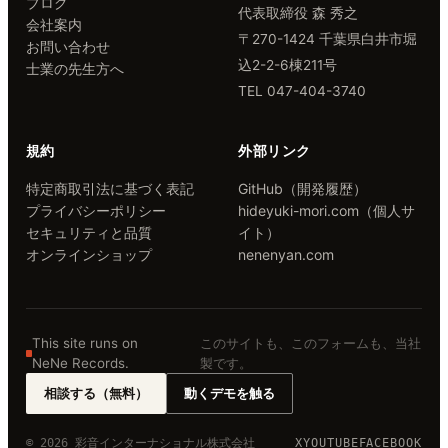
ブログ
代表取締役 森 秀之
会社案内
〒270-1424 千葉県白井市堀
お問い合わせ
込2-2-6棟211号
士業の先生方へ
TEL 047-404-3740
規約
外部リンク
特定商取引法に基づく表記
GitHub（開発履歴）
プライバシーポリシー
hideyuki-mori.com（個人サ
セキュリティと品質
イト）
オンラインショップ
nenenyan.com
This site runs on
このサイトも、このフォームも、当社
NeNe Records.
製です。
相談する（無料）
動くデモを触る
© 2026 彩音インターナショナル株式会社
X
YOUTUBE
FACEBOOK